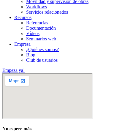
Movilidad y supervisión de obras
Workflows
Servicios relacionados
Recursos
Referencias
Documentación
Vídeos
Seminarios web
Empresa
¿Quiénes somos?
Blog
Club de usuarios
Empeza ya!
No espere más