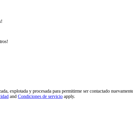
s!
tros!
lizada, explotada y procesada para permitirme ser contactado nuevamente
cidad
and
Condiciones de servicio
apply.