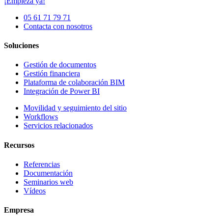
¡Empieza ya!
05 61 71 79 71
Contacta con nosotros
Soluciones
Gestión de documentos
Gestión financiera
Plataforma de colaboración BIM
Integración de Power BI
Movilidad y seguimiento del sitio
Workflows
Servicios relacionados
Recursos
Referencias
Documentación
Seminarios web
Vídeos
Empresa