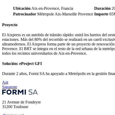
Ubicación
Aix-en-Provence, Francia
Duración
20
Patrocinador
Métropole Aix-Marseille Provence
Importe
65M
Proyecto
El Aixpress es un autobús de tránsito rápido: unirá los barrios del oe
estaciones. Más del 80% del recorrido se realizará en un carril exclusi
ultramodernos. El Aixpress forma parte de un proyecto de renovación de 
Provence. El BRT se integra en el resto de la red urbana de la metrópo
todos los recintos universitarios de Aix-en-Provence.
Solución: eProject GFI
Durante 2 años, Formi SA ha apoyado a Metrópolis en la gestión finan
Ant
Siguiente
21 Avenue de Fondeyre
31200 Toulouse