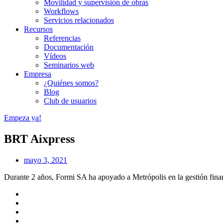
Movilidad y supervisión de obras
Workflows
Servicios relacionados
Recursos
Referencias
Documentación
Vídeos
Seminarios web
Empresa
¿Quiénes somos?
Blog
Club de usuarios
Empeza ya!
BRT Aixpress
mayo 3, 2021
Durante 2 años, Formi SA ha apoyado a Metrópolis en la gestión finan