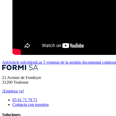
Ant
Article précédent
Las 5 ventajas de la gestión documental colabora
21 Avenue de Fondeyre
31200 Toulouse
¡Empieza ya!
05 61 71 79 71
Contacta con nosotros
Soluciones